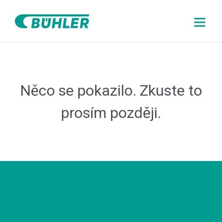
About Us
Něco se pokazilo. Zkuste to
Check open positions
prosím později.